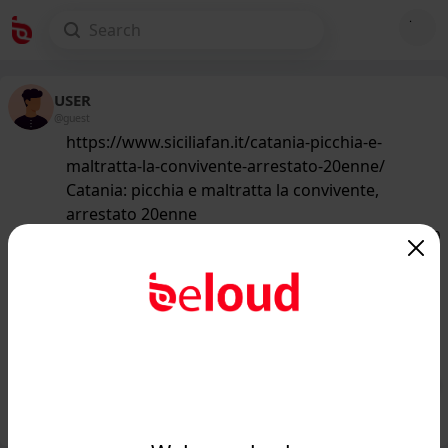
USER
@guest
https://www.siciliafan.it/catania-picchia-e-
maltratta-la-convivente-arrestato-20enne/
Catania: picchia e maltratta la convivente,
arrestato 20enne
146
/50
www.siciliafan.it
Giovane siciliano ha reso impossibile
la vita alla sua donna: ecco come l'ha
segnata per s...
Public
Private
Add post
GIF