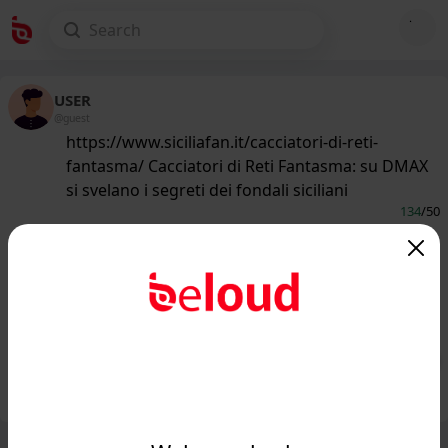
USER
@guest
https://www.siciliafan.it/cacciatori-di-reti-
fantasma/ Cacciatori di Reti Fantasma: su DMAX
si svelano i segreti dei fondali siciliani
134
/50
www.siciliafan.it
Ebbene sì, abbiamo anche questo: in
tv arrivano i Cacciatori di Reti
Fantasma siciliani...
Public
Private
Add post
GIF