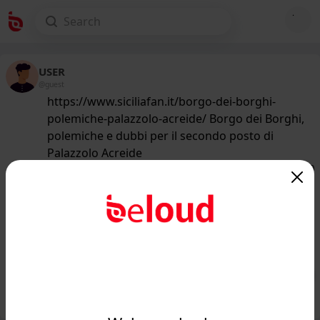
USER
@guest
https://www.siciliafan.it/borgo-dei-borghi-
polemiche-palazzolo-acreide/ Borgo dei Borghi,
polemiche e dubbi per il secondo posto di
Palazzolo Acreide
149
/50
www.siciliafan.it
Borgo dei Borghi, scoppia il caso per
il secondo posto di Palazzolo
Acreide...
Public
Private
Add post
GIF