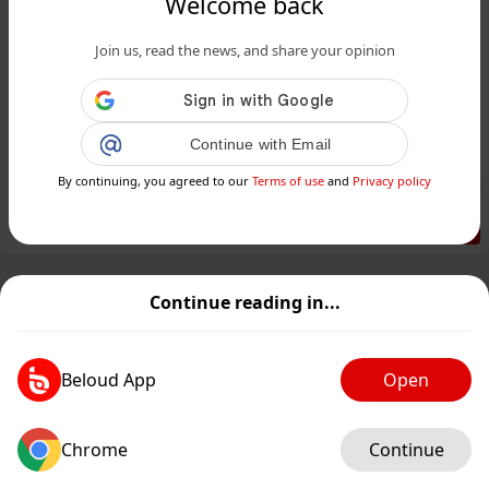
Welcome back
www.siciliafan.it
Join us, read the news, and share your opinion
Biodivino 2025, consegnati undici ori
e altrettanti argenti alle cantine
produttrici di vi...
Continue with Email
By continuing, you agreed to our
Terms of use
and
Privacy policy
Public
Private
Add post
GIF
Continue reading in...
Beloud App
Open
Chrome
Continue