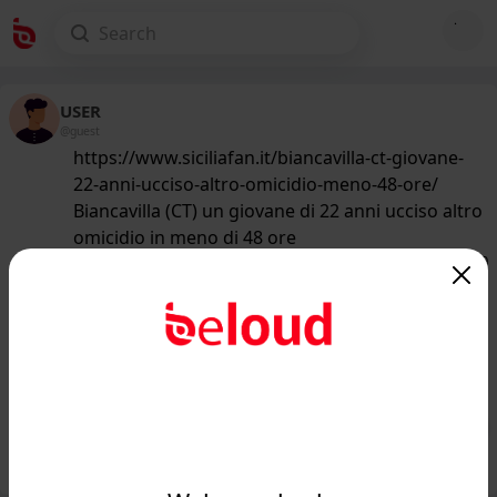
USER
@guest
https://www.siciliafan.it/biancavilla-ct-giovane-
22-anni-ucciso-altro-omicidio-meno-48-ore/
Biancavilla (CT) un giovane di 22 anni ucciso altro
omicidio in meno di 48 ore
171
/50
www.siciliafan.it
Biancavilla (CT) un giovane di 22 anni
ucciso altro omicidio in meno di 48
ore - Siciliafa...
Public
Private
Add post
GIF