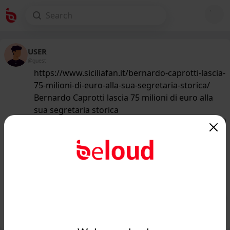
USER
@guest
https://www.siciliafan.it/bernardo-caprotti-lascia-
75-milioni-di-euro-alla-sua-segretaria-storica/
Bernardo Caprotti lascia 75 milioni di euro alla
sua segretaria storica
170
/50
www.siciliafan.it
È la segretaria più fortunata al
mondo: 75 milioni di euro nel
testamento del suo patron...
Public
Private
Add post
GIF