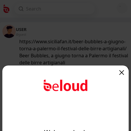
USER
@guest
https://www.siciliafan.it/beer-bubbles-a-giugno-
torna-a-palermo-il-festival-delle-birre-artigianali/
Beer Bubbles, a giugno torna a Palermo il festival
delle birre artigianali
175
/50
www.siciliafan.it
Beer Bubbles, a giugno torna a
Palermo il festival delle birre
artigianali - Siciliafan...
Public
Private
Add post
GIF