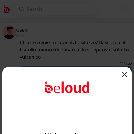
USER
@guest
https://www.siciliafan.it/basiluzzo/ Basiluzzo, il
fratello minore di Panarea: lo strepitoso isolotto
vulcanico
111
/50