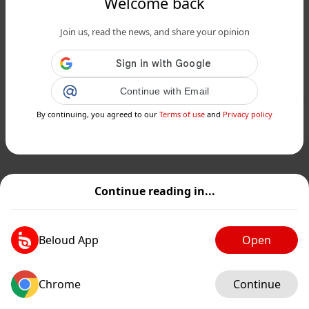
Welcome back
www.siciliafan.it
È impossibile non notarlo, ma quanti
Join us, read the news, and share your opinion
sanno la sua storia? Alla scoperta di
Basiluzzo, il "...
Continue with Email
Public
Private
By continuing, you agreed to our
Terms of use
and
Privacy policy
Add post
GIF
Continue reading in...
Beloud App
Open
Chrome
Continue