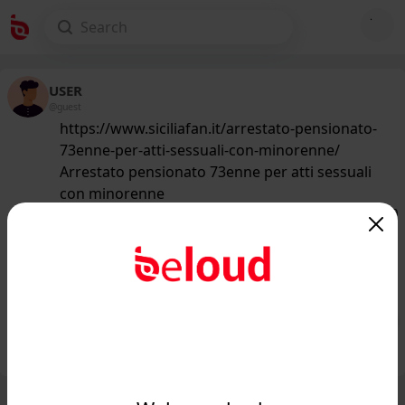
USER
@guest
https://www.siciliafan.it/arrestato-pensionato-
73enne-per-atti-sessuali-con-minorenne/
Arrestato pensionato 73enne per atti sessuali
con minorenne
146
/50
www.siciliafan.it
Un 'orco' di 73 anni al parco: atti
sessuali su una bimba di 9 anni...
Public
Private
Add post
GIF