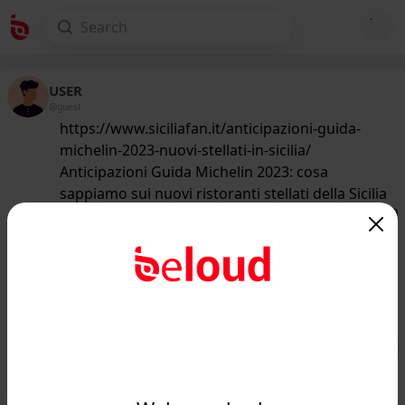
USER
@guest
https://www.siciliafan.it/anticipazioni-guida-
michelin-2023-nuovi-stellati-in-sicilia/
Anticipazioni Guida Michelin 2023: cosa
sappiamo sui nuovi ristoranti stellati della Sicilia
179
/50
www.siciliafan.it
Anticipazioni Guida Michelin 2023:
cosa sappiamo sui nuovi ristoranti
stellati della Sicil...
Public
Private
Add post
GIF