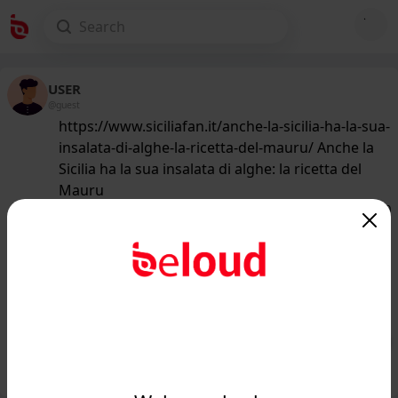
USER
@guest
https://www.siciliafan.it/anche-la-sicilia-ha-la-sua-
insalata-di-alghe-la-ricetta-del-mauru/ Anche la
Sicilia ha la sua insalata di alghe: la ricetta del
Mauru
159
/50
www.siciliafan.it
Anche la Sicilia ha la sua insalata di
alghe: 'U Mauru, il piatto che non ti
aspetti...
Public
Private
Add post
GIF