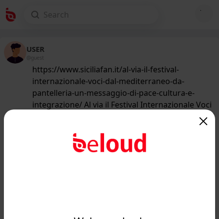
USER
@guest
https://www.siciliafan.it/al-via-il-festival-
internazionale-voci-dal-mediterraneo-da-
pantelleria-un-messaggio-di-pace-cultura-e-
integrazione/ Al via il Festival Internazionale Voci
dal Mediterraneo: da Pantelleria un messaggio di
pace, cultura e integrazione
258
/50
www.siciliafan.it
Al via il Festival Internazionale Voci
dal Mediterraneo: da Pantelleria un
messaggio di pa...
Public
Private