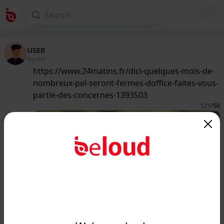
USER
@guest
https://www.24matins.fr/dici-quelques-mois-de-
nombreux-pel-seront-fermes-doffice-faites-vous-
partie-des-concernes-1393503
121
/50