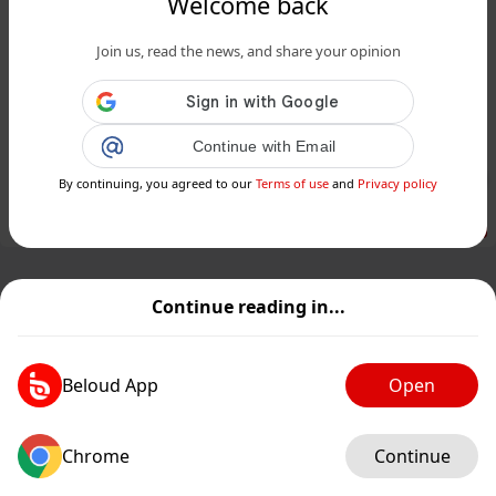
Welcome back
www.24matins.fr
Join us, read the news, and share your opinion
D’ici quelques mois, de nombreux
PEL seront fermés d’office : faites-
vous partie des conce...
Continue with Email
Public
Private
By continuing, you agreed to our
Terms of use
and
Privacy policy
Add post
GIF
Continue reading in...
Beloud App
Open
Chrome
Continue